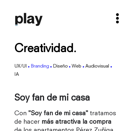
Creatividad.
UX/UI
Branding
Diseño
Web
Audiovisual
●
●
●
●
●
IA
Soy fan de mi casa
Con
"Soy fan de mi casa"
tratamos
de hacer
más atractiva la compra
de los apartamentos Pérez Zuñiga