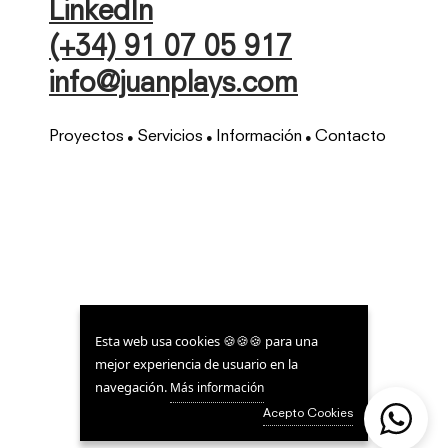
LinkedIn
(+34) 91 07 05 917
info@juanplays.com
Proyectos
Servicios
Información
Contacto
●
●
●
Esta web usa cookies 🍪🍪🍪 para una
mejor experiencia de usuario en la
navegación.
Más información
Acepto Cookies